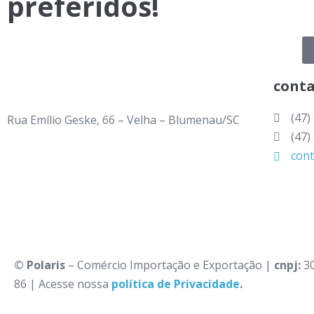
preferidos!
cont
(47)
Rua Emílio Geske, 66 – Velha – Blumenau/SC
(47)
con
©
Polaris
– Comércio Importação e Exportação |
cnpj:
30
86 | Acesse nossa
política de Privacidade
.