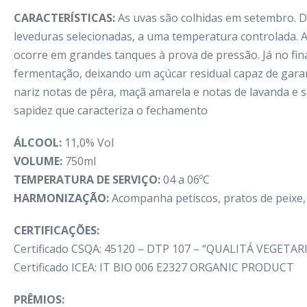
CARACTERÍSTICAS:
As uvas são colhidas em setembro. 
leveduras selecionadas, a uma temperatura controlada. 
ocorre em grandes tanques à prova de pressão. Já no fin
fermentação, deixando um açúcar residual capaz de garan
nariz notas de pêra, maçã amarela e notas de lavanda e 
sapidez que caracteriza o fechamento
ÁLCOOL:
11,0% Vol
VOLUME:
750ml
TEMPERATURA DE SERVIÇO:
04 a 06ºC
HARMONIZAÇÃO:
Acompanha petiscos, pratos de peixe, f
CERTIFICAÇÕES:
Certificado CSQA: 45120 – DTP 107 – “QUALITÁ VEGETA
Certificado ICEA: IT BIO 006 E2327 ORGANIC PRODUCT
PRÊMIOS: