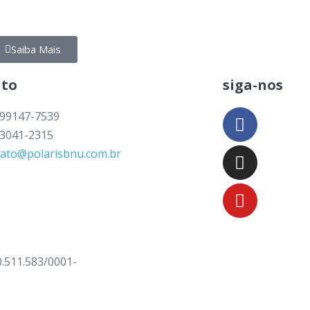
Saiba Mais
ato
siga-nos
 99147-7539
 3041-2315
tato@polarisbnu.com.br
.511.583/0001-