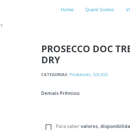
Home
Quem Somos
V
RY
PROSECCO DOC TR
DRY
CATEGORIAS:
Produtores
,
SOLIGO
Demais Prêmios:
Para saber
valores, disponibili