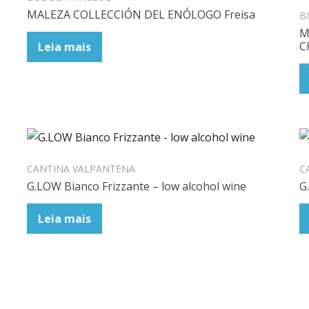
MALEZA COLLECCIÓN DEL ENÓLOGO Freisa
B
M
C
Leia mais
CANTINA VALPANTENA
C
G.LOW Bianco Frizzante – low alcohol wine
G
Leia mais