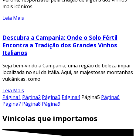
mais icônicos
Leia Mais
Descubra a Campania: Onde o Solo Fértil
Encontra a Tradição dos Grandes Vinhos
Italianos
Seja bem-vindo à Campania, uma região de beleza ímpar
localizada no sul da Itália. Aqui, as majestosas montanhas
vulcânicas, como
Leia Mais
Página
1
Página
2
Página
3
Página
4
Página
5
Página
6
Página
7
Página
8
Página
9
Vinícolas que importamos